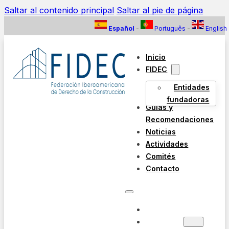
Saltar al contenido principal
Saltar al pie de página
Español
-
Português
-
English
Inicio
FIDEC
Entidades
fundadoras
Guías y
Recomendaciones
Noticias
Actividades
Comités
Contacto
INICIO
FIDEC