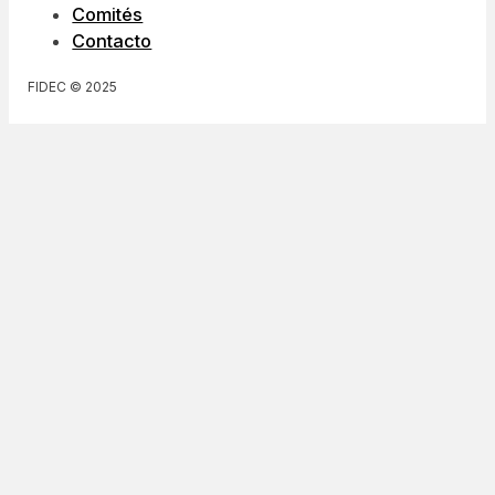
FIDEC
Entidades fundadoras
Guías y Recomendaciones
Noticias
Actividades
Comités
Contacto
FIDEC © 2025